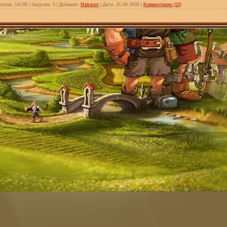
отров:
14746
|
Загрузок:
0
|
Добавил:
Makaren
|
Дата:
21.09.2008
|
Комментарии (10)