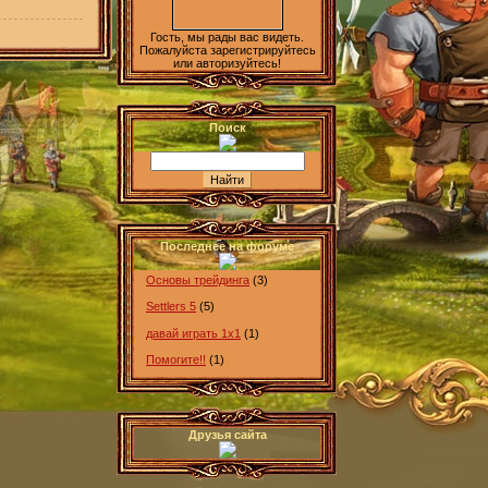
Гость, мы рады вас видеть.
Пожалуйста зарегистрируйтесь
или авторизуйтесь!
Поиск
Последнее на форуме
Основы трейдинга
(3)
Settlers 5
(5)
давай играть 1х1
(1)
Помогите!!
(1)
Друзья сайта