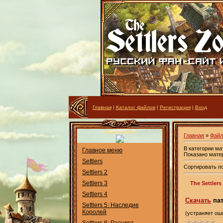
Главная
|
Каталог файлов
|
Регистрация
|
Вход
Меню сайта
Главная
»
Фай
В категории м
Главное меню
Показано мате
Settlers
Сортировать п
Settlers 2
Settlers 3
The Settlers
Settlers 4
Скачать
па
Settlers 5: Наследие
Королей
(устраняет ош