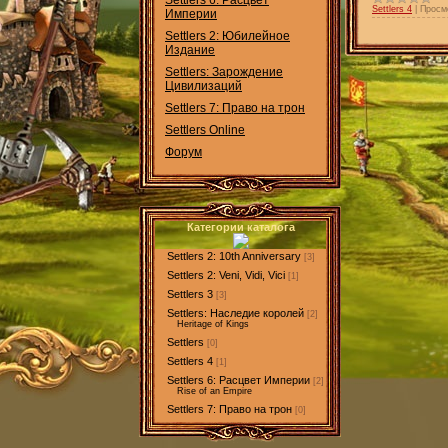
Settlers 6: Расцвет
Settlers 4
|
Просм
Империи
Settlers 2: Юбилейное
Издание
Settlers: Зарождение
Цивилизаций
Settlers 7: Право на трон
Settlers Online
Форум
Категории каталога
Settlers 2: 10th Anniversary
[3]
Settlers 2: Veni, Vidi, Vici
[1]
Settlers 3
[3]
Settlers: Наследие королей
[2]
Heritage of Kings
Settlers
[0]
Settlers 4
[1]
Settlers 6: Расцвет Империи
[2]
Rise of an Empire
Settlers 7: Право на трон
[0]