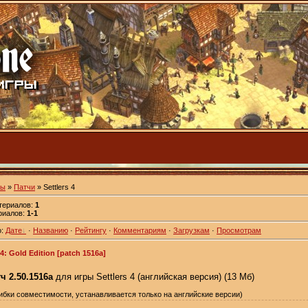
лы
»
Патчи
» Settlers 4
атериалов:
1
риалов:
1-1
о:
Дате
·
Названию
·
Рейтингу
·
Комментариям
·
Загрузкам
·
Просмотрам
 4: Gold Edition [patch 1516a]
тч
2.50.1516a
для игры Settlers 4 (английская версия) (13 Мб)
ибки совместимости, устанавливается только на английские версии)