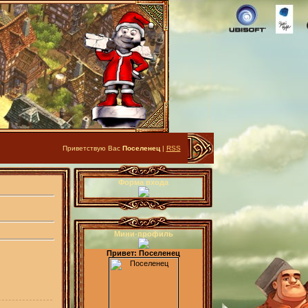
Приветствую Вас
Поселенец
|
RSS
Форма входа
Мини-профиль
Привет: Поселенец