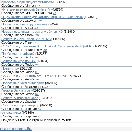
проблемма при запуске установки
(
0
/
1297
)
Сообщение от:
Nikman
»»
Читы для всех версий Settlers IV
(
4
/
6724
)
Сообщение от:
RBHEREHMIIIIII94
»»
Ищем компаньонов для сетевой игры в S4 Gold Etition
(
15
/
3510
)
Сообщение от:
Lexykon
»»
Прошу помощи по руссикации
(
7
/
2440
)
Сообщение от:
Kobalt
»»
Новые поселенцы, на замену убитых =D
(
3
/
1980
)
Сообщение от:
sstvov
»»
Settlers 4: Gold Edition (2002/ENG)
(
4
/
2885
)
Сообщение от:
True
»»
СКАЧАТЬ и установить SETTLERS 4: Community Pack (GER)
(
10
/
3445
)
Сообщение от:
nosteam595
»»
Проблема с графикой
(
1
/
2387
)
Сообщение от:
Redee
»»
Вопрос по игре по LAN
(
1
/
1664
)
Сообщение от:
Redee
»»
Новый глюк
(
2
/
1633
)
Сообщение от:
Redee
»»
СКАЧАТЬ и установить SETTLERS 4 (RUS)
(
15
/
20271
)
Сообщение от:
Ren22
»»
Проблема с Мультиплеером
(
8
/
2106
)
Сообщение от:
Мельмиадок
»»
Глюки и баги в игре
(
42
/
9097
)
Сообщение от:
Redee
»»
Settlers IV игра зависает
(
15
/
5842
)
Сообщение от:
Douglas
»»
Собственно про ранджер
(
0
/
2236
)
Сообщение от:
bugiman
»»
сетевая игра
(
0
/
1340
)
Сообщение от:
bugiman
»»
Найдено
53
тем. На странице показано
25
тем.
Полная версия сайта