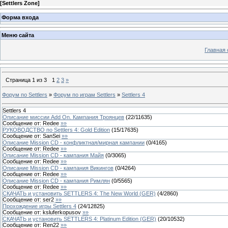
[
Settlers Zone
]
Форма входа
Меню сайта
Главная 
Страница
1
из
3
1
2
3
»
Форум по Settlers
»
Форум по играм Settlers
»
Settlers 4
Settlers 4
Описание миссии Add On. Кампания Троянцев
(
22
/
11635
)
Сообщение от:
Redee
»»
РУКОВОДСТВО по Settlers 4: Gold Edition
(
15
/
17635
)
Сообщение от:
SanSei
»»
Описание Mission CD - конфликтная/мирная кампании
(
0
/
4165
)
Сообщение от:
Redee
»»
Описание Mission CD - кампания Майя
(
0
/
3065
)
Сообщение от:
Redee
»»
Описание Mission CD - кампания Викингов
(
0
/
4264
)
Сообщение от:
Redee
»»
Описание Mission CD - кампания Римлян
(
0
/
5565
)
Сообщение от:
Redee
»»
СКАЧАТЬ и установить SETTLERS 4: The New World (GER)
(
4
/
2860
)
Сообщение от:
ser2
»»
Прохождение игры Settlers 4
(
24
/
12825
)
Сообщение от:
ksluferkopusov
»»
СКАЧАТЬ и установить SETTLERS 4: Platinum Edition (GER)
(
20
/
10532
)
Сообщение от:
Ren22
»»