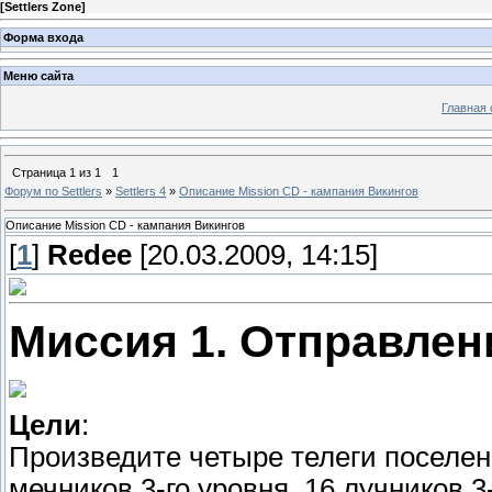
[
Settlers Zone
]
Форма входа
Меню сайта
Главная 
Страница
1
из
1
1
Форум по Settlers
»
Settlers 4
»
Описание Mission CD - кампания Викингов
Описание Mission CD - кампания Викингов
[
1
]
Redee
[20.03.2009, 14:15]
Миссия 1. Отправлен
Цели
:
Произведите четыре телеги поселен
мечников 3-го уровня, 16 лучников 3-