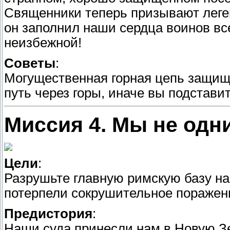
Священники теперь призывают леген
он заполнил наши сердца воинов вс
неизбежной!
Советы
:
Могущественная горная цепь защища
путь через горы, иначе вы подстави
Миссия 4. Мы не одн
Цели
:
Разрушьте главную римскую базу н
потерпели сокрушительное поражен
Предистория
:
Наши суда принесли нам в Новую З